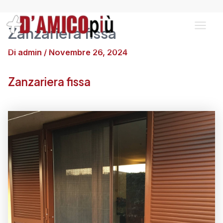
Vai
al
Zanzariera fissa
contenuto
Main
Di
admin
/
Novembre 26, 2024
Men
Zanzariera fissa