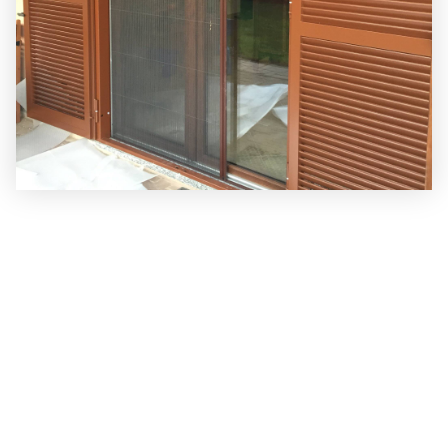
Le nostre zanzariere sono la soluzione ideale per
proteggere i tuoi spazi da insetti, garantendo al
contempo una perfetta ventilazione e luminosità.
Realizzate con materiali resistenti e design discreto,
offriamo modelli avvolgibili, scorrevoli, plissettati e a
pannello fisso, adatti a finestre e porte di ogni
dimensione.