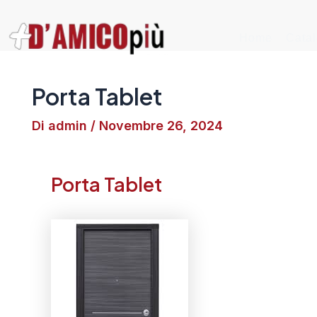
Vai
al
Home
Cata
contenuto
Porta Tablet
Di
admin
/
Novembre 26, 2024
Porta Tablet